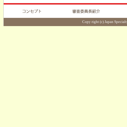
Copy right (c) Japan Specialt