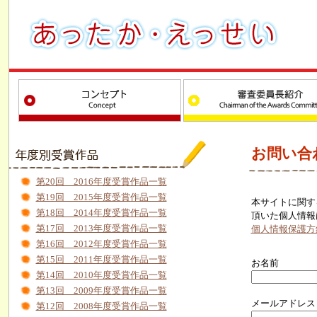
お問い合
第20回 2016年度受賞作品一覧
第19回 2015年度受賞作品一覧
本サイトに関す
第18回 2014年度受賞作品一覧
頂いた個人情報
第17回 2013年度受賞作品一覧
個人情報保護方
第16回 2012年度受賞作品一覧
第15回 2011年度受賞作品一覧
お名前
第14回 2010年度受賞作品一覧
第13回 2009年度受賞作品一覧
メールアドレス
第12回 2008年度受賞作品一覧