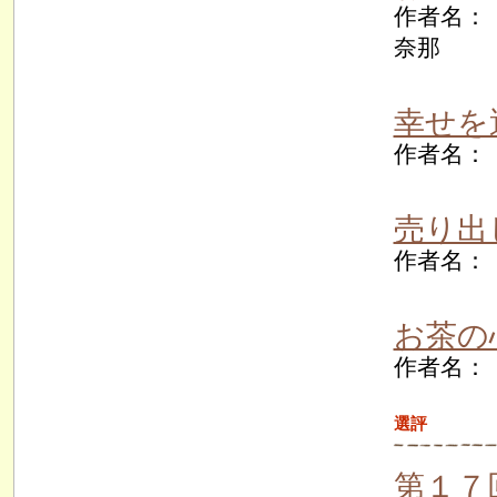
作者名
奈那
幸せを
作者名
売り出
作者名
お茶の
作者名
選評
第１７