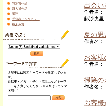
出会い
特別賞作品
新人賞作品
作者名
選評
藤沙央里
受賞者インタビュー
檀ふみ賞
夏の思
作者名
お客様
作者名
各記事には関連キーワードを設定していま
す。
掃除の
自転車・メガネ・子供・感激…などキーワ
作者名
ードを入力してください ※複数は（カンマ
区切り）
お客様