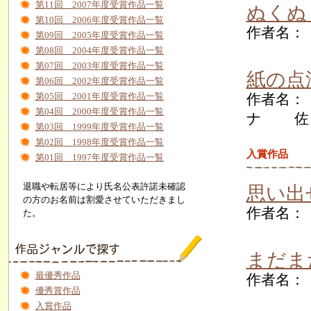
第11回 2007年度受賞作品一覧
ぬくぬ
第10回 2006年度受賞作品一覧
作者名
第09回 2005年度受賞作品一覧
第08回 2004年度受賞作品一覧
第07回 2003年度受賞作品一覧
紙の点
第06回 2002年度受賞作品一覧
作者名：
第05回 2001年度受賞作品一覧
第04回 2000年度受賞作品一覧
ナ 佐
第03回 1999年度受賞作品一覧
第02回 1998年度受賞作品一覧
入賞作品
第01回 1997年度受賞作品一覧
退職や転居等により氏名公表許諾未確認
思い出
の方のお名前は割愛させていただきまし
作者名
た。
まだま
最優秀作品
作者名
優秀賞作品
入賞作品