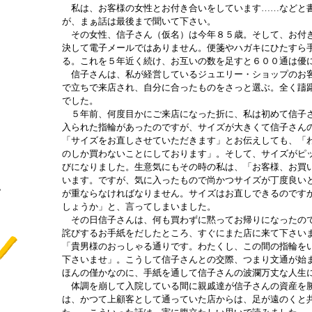
私は、お客様の女性とお付き合いをしています……などと書
が、まぁ話は最後まで聞いて下さい。
その女性、信子さん（仮名）は今年８５歳。そして、お付
決して電子メールではありません。便箋やハガキにひたすら
る。これを５年近く続け、お互いの数を足すと６００通は優
信子さんは、私が経営しているジュエリー・ショップのお客
で立ちで来店され、自分に合ったものをさっと選ぶ。全く躊
でした。
５年前、何度目かにご来店になった折に、私は初めて信子さ
入られた指輪があったのですが、サイズが大きくて信子さん
「サイズをお直しさせていただきます」とお伝えしても、「
のしか買わないことにしております」。そして、サイズがピ
びになりました。生意気にもその時の私は、「お客様、お買
います。ですが、気に入ったもので尚かつサイズが丁度良い
認
が重ならなければなりません。サイズはお直しできるのです
し
しょうか」と、言ってしまいました。
その日信子さんは、何も買わずに黙ってお帰りになったので
詫びするお手紙をだしたところ、すぐにまた店に来て下さい
「貴男様のおっしゃる通りです。わたくし、この間の指輪を
下さいませ」。こうして信子さんとの交際、つまり文通が始
ほんの僅かなのに、手紙を通して信子さんの波瀾万丈な人生
体調を崩して入院している間に親戚達が信子さんの資産を勝
は、かつて上顧客として通っていた店からは、足が遠のくと