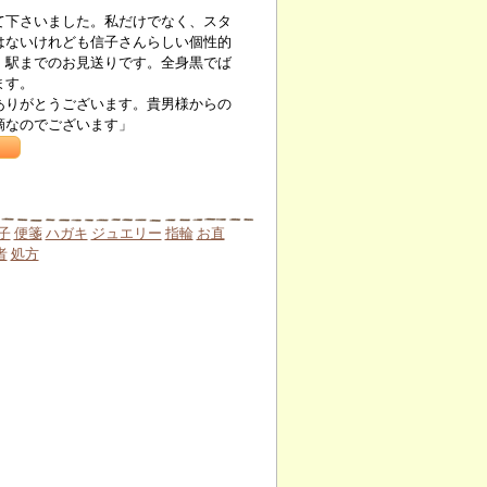
下さいました。私だけでなく、スタ
はないけれども信子さんらしい個性的
、駅までのお見送りです。全身黒でば
ます。
りがとうございます。貴男様からの
滴なのでございます」
子
便箋
ハガキ
ジュエリー
指輪
お直
者
処方