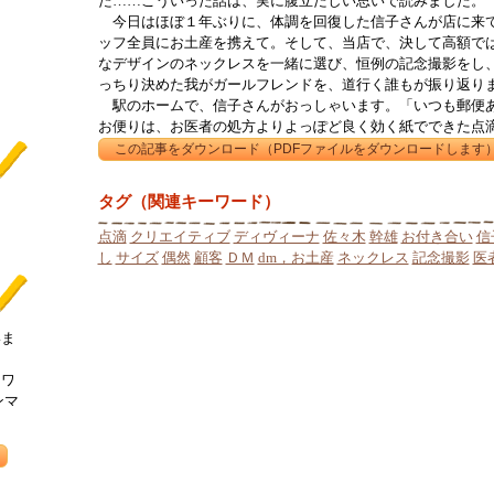
た……こういった話は、実に腹立たしい思いで読みました。
今日はほぼ１年ぶりに、体調を回復した信子さんが店に来て
ッフ全員にお土産を携えて。そして、当店で、決して高額で
なデザインのネックレスを一緒に選び、恒例の記念撮影をし
っちり決めた我がガールフレンドを、道行く誰もが振り返り
駅のホームで、信子さんがおっしゃいます。「いつも郵便あ
お便りは、お医者の処方よりよっぽど良く効く紙でできた点
タグ（関連キーワード）
点滴
クリエイティブ
ディヴィーナ
佐々木
幹雄
お付き合い
信
し
サイズ
偶然
顧客
ＤＭ
dm，お土産
ネックレス
記念撮影
医
いま
ーワ
ンマ