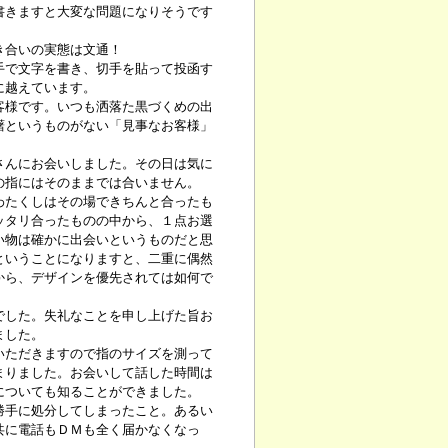
きますと大変な問題になりそうです
き合いの実態は文通！
手で文字を書き、切手を貼って投函す
に越えています。
様です。いつも洒落た黒づくめの出
躇というものがない「見事なお客様」
んにお会いしました。その日は気に
の指にはそのままでは合いません。
わたくしはその場できちんと合ったも
ッタリ合ったものの中から、１点お選
い物は確かに出会いというものだと思
ということになりますと、二重に偶然
から、デザインを優先されては如何で
した。失礼なことを申し上げた旨お
ました。
いただきますので指のサイズを測って
まりました。お会いして話した時間は
についても知ることができました。
手に処分してしまったこと。あるい
共に電話もＤＭも全く届かなくなっ