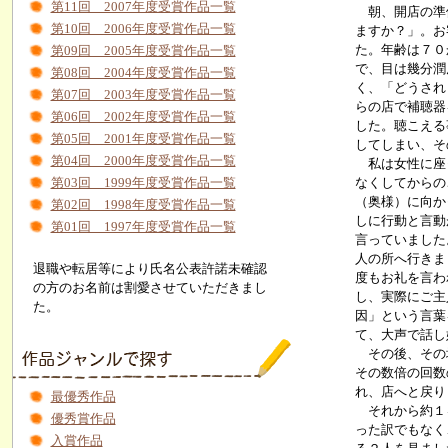
第11回 2007年度受賞作品一覧
朝、開店の準備
第10回 2006年度受賞作品一覧
ますか？」。お
た。年齢は７０
第09回 2005年度受賞作品一覧
で、目は幾分潤
第08回 2004年度受賞作品一覧
く、「どうされ
第07回 2003年度受賞作品一覧
らの店で補聴器
第06回 2002年度受賞作品一覧
した。聴こえる
第05回 2001年度受賞作品一覧
してしまい、そ
第04回 2000年度受賞作品一覧
私は女性に座っ
第03回 1999年度受賞作品一覧
なくしてからの
（奥様）に向か
第02回 1998年度受賞作品一覧
しに行動と言動
第01回 1997年度受賞作品一覧
言っていました
人の所へ行きま
退職や転居等により氏名公表許諾未確認
度もお礼を言わ
の方のお名前は割愛させていただきまし
し、実際にご主
た。
因」という言葉
て、大声で話し
その後、その場
その数倍の回数
れ、店へと戻り
最優秀作品
それから約１ヶ
優秀賞作品
った訳でもなく
入賞作品