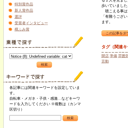
る２人を見まし
特別賞作品
歩いていました
新人賞作品
聴こえる事は素
「有難うござい
選評
ます。
受賞者インタビュー
檀ふみ賞
タグ（関連キ
開店
準備
雰囲
言動
各記事には関連キーワードを設定していま
す。
自転車・メガネ・子供・感激…などキーワ
ードを入力してください ※複数は（カンマ
区切り）