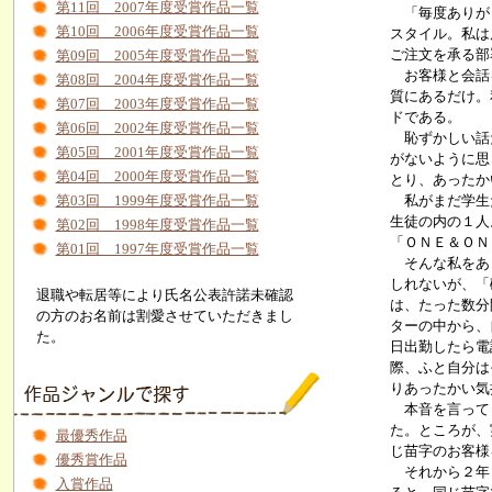
第11回 2007年度受賞作品一覧
「毎度ありがと
第10回 2006年度受賞作品一覧
スタイル。私は
ご注文を承る部
第09回 2005年度受賞作品一覧
お客様と会話を
第08回 2004年度受賞作品一覧
質にあるだけ。
第07回 2003年度受賞作品一覧
ドである。
第06回 2002年度受賞作品一覧
恥ずかしい話だ
第05回 2001年度受賞作品一覧
がないように思
第04回 2000年度受賞作品一覧
とり、あったか
第03回 1999年度受賞作品一覧
私がまだ学生だ
生徒の内の１人
第02回 1998年度受賞作品一覧
「ＯＮＥ＆ＯＮ
第01回 1997年度受賞作品一覧
そんな私をあっ
しれないが、「
退職や転居等により氏名公表許諾未確認
は、たった数分
の方のお名前は割愛させていただきまし
ターの中から、
た。
日出勤したら電
際、ふと自分は
りあったかい気
本音を言ってし
た。ところが、
最優秀作品
じ苗字のお客様
優秀賞作品
それから２年く
入賞作品