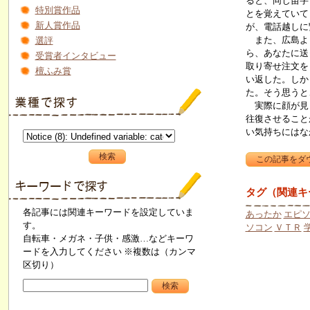
ると、同じ苗字
特別賞作品
とを覚えていて
新人賞作品
が、電話越しに
また、広島より
選評
ら、あなたに送
受賞者インタビュー
取り寄せ注文を
檀ふみ賞
い返した。しか
た。そう思うと
実際に顔が見ら
往復させること
い気持ちにはな
タグ（関連キ
各記事には関連キーワードを設定していま
あったか
エピ
す。
ソコン
ＶＴＲ
自転車・メガネ・子供・感激…などキーワ
ードを入力してください ※複数は（カンマ
区切り）