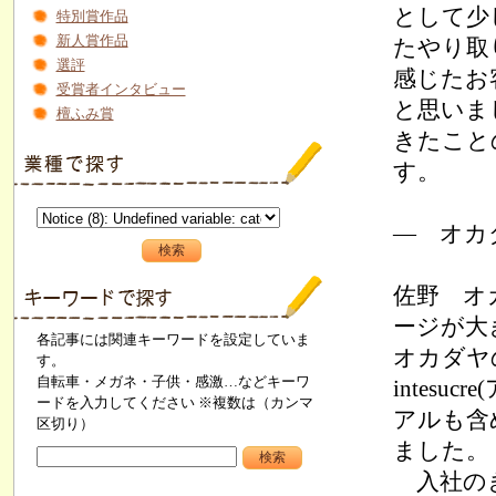
として少
特別賞作品
新人賞作品
たやり取
選評
感じたお
受賞者インタビュー
と思いま
檀ふみ賞
きたこと
す。
― オカ
佐野 オ
ージが大
各記事には関連キーワードを設定していま
オカダヤ
す。
自転車・メガネ・子供・感激…などキーワ
intes
ードを入力してください ※複数は（カンマ
アルも含
区切り）
ました。
入社のき