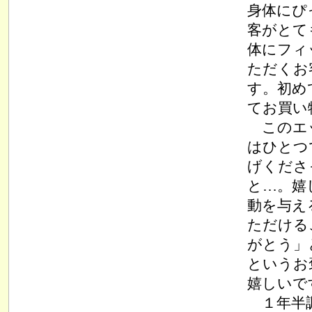
身体にぴ
客がとて
体にフィ
ただくお
す。初め
てお買い
このエッ
はひとつ
げくださ
と…。嬉
動を与え
ただける
がとう」
というお
嬉しいで
１年半調